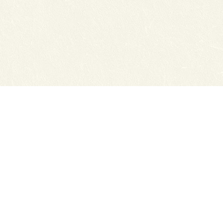
нсии
Схема проезда
ный отдел
Обратная связь
ТЭЮТ в соц.сетях:
ТЭЮТ
ЦДОТ ТЭЮТ
Абитуриенту
разовательная организация "Томский
x.ru