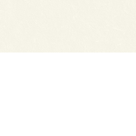
Сайты ТЭЮТ
Вака
Фотогалерея
Учеб
Студенту
ЦДО 
Профильный класс ФСБ
Класс правоохранительной направленности
80 лет Великой Победы
Профилактика коронавируса
Автономная некоммерческая профессиональная об
экономико-юридический техникум"
634050, г. Томск, Московский тракт, д. 2г
Тел.: (3822) 529-655, 535-074 Факс: (3822) 527-613
Приемная директора.
E-mail: cdo-tejui2005@yande