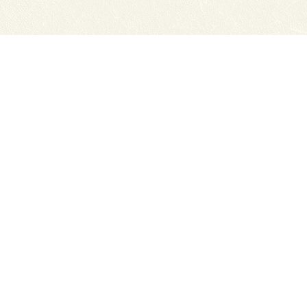
нсии
Схема проезда
ный отдел
Обратная связь
ТЭЮТ в соц.сетях:
ТЭЮТ
ЦДОТ ТЭЮТ
Абитуриенту
разовательная организация "Томский
x.ru
ов с сайта прямая ссылка на сайт