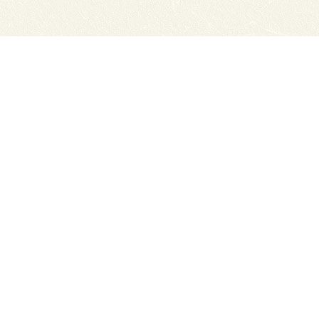
Сайты ТЭЮТ
Вака
Фотогалерея
Учеб
Студенту
ЦДО 
Профильный класс ФСБ
Класс правоохранительной направленности
80 лет Великой Победы
Профилактика коронавируса
Автономная некоммерческая профессиональная об
экономико-юридический техникум"
634050, г. Томск, Московский тракт, д. 2г
Тел.: (3822) 529-655, 535-074 Факс: (3822) 527-613
Приемная директора.
E-mail: cdo-tejui2005@yande
Приемная комиссия.
E-mail: teuipk@yandex.ru
При полном или частичном использовании материал
ТЭЮТ (http://teui.tomsk.ru) обязательна.
Создание сайта -
bss70.ru