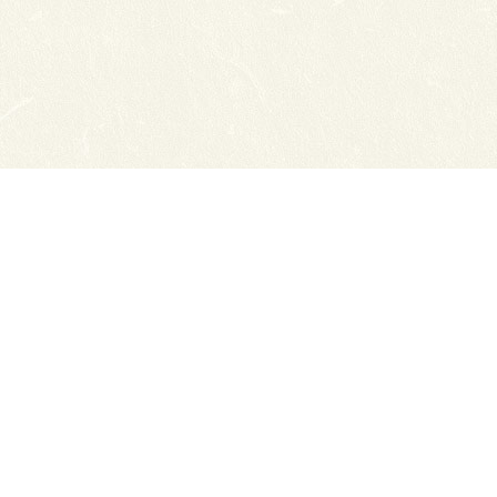
Сайты ТЭЮТ
Фотогалерея
Студенту
Профильный класс ФСБ
Класс правоохранительной направленности
80 лет Великой Победы
Профилактика коронавируса
Вакансии
Учебный отдел
ЦДО ТЭЮТ
Схема проезда
Обратная связь
ЦДОТ ТЭЮТ
Абитуриенту