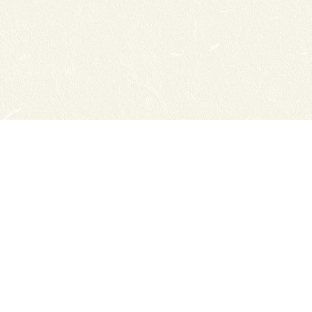
Сайты ТЭЮТ
Фотогалерея
Студенту
Профильный класс ФСБ
Класс правоохранительной направленности
80 лет Великой Победы
Профилактика коронавируса
Вакансии
Учебный отдел
ЦДО ТЭЮТ
Схема проезда
Обратная связь
ЦДОТ ТЭЮТ