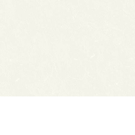
Сайты ТЭЮТ
Фотогалерея
Студенту
Профильный класс ФСБ
Класс правоохранительной направленности
80 лет Великой Победы