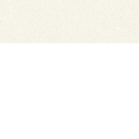
Сайты ТЭЮТ
Фотогалерея
Студенту
Профильный класс ФСБ
Класс правоохранительной направленности
80 лет Великой Победы
Профилактика коронавируса
Вакансии
Учебный отдел
ЦДО ТЭЮТ
Схема проезда
Обратная связь
ЦДОТ ТЭЮТ
Абитуриенту