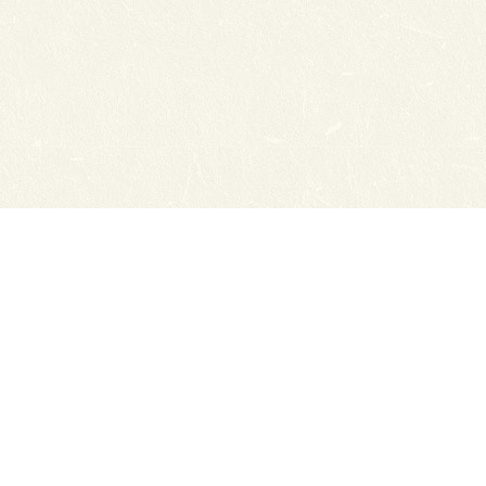
Сайты ТЭЮТ
Фотогалерея
Студенту
Профильный класс ФСБ
Класс правоохранительной направленности
80 лет Великой Победы
Профилактика коронавируса
Вакансии
Учебный отдел
ЦДО ТЭЮТ
Схема проезда
Обратная связь