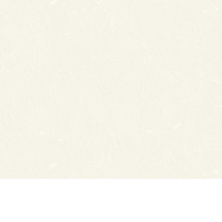
нсии
Схема проезда
ный отдел
Обратная связь
ТЭЮТ в соц.сетях:
ТЭЮТ
ЦДОТ ТЭЮТ
Абитуриенту