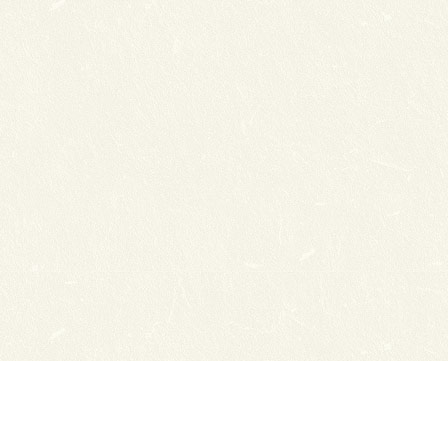
Сайты ТЭЮТ
Вака
Фотогалерея
Учеб
Студенту
ЦДО 
Профильный класс ФСБ