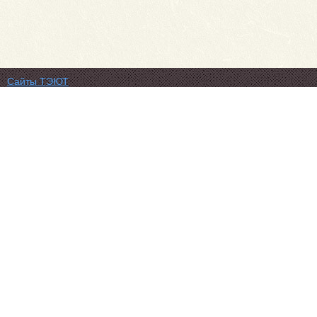
Сайты ТЭЮТ
Фотогалерея
Студенту
Профильный класс ФСБ
Класс правоохранительной направленности
80 лет Великой Победы
Профилактика коронавируса
Вакансии
Учебный отдел
ЦДО ТЭЮТ
Схема проезда
Обратная связь
ЦДОТ ТЭЮТ
Абитуриенту
ТЭЮТ в соц.сетях: