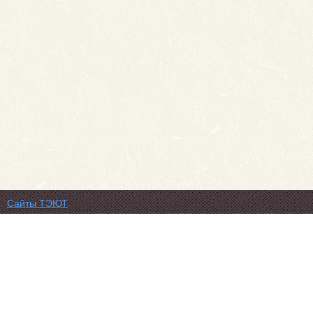
Сайты ТЭЮТ
Фотогалерея
Студенту
Профильный класс ФСБ
Класс правоохранительной направленности
80 лет Великой Победы
Профилактика коронавируса
Вакансии