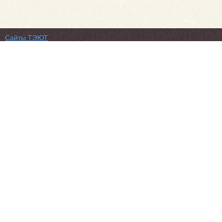
Сайты ТЭЮТ
Фотогалерея
Студенту
Профильный класс ФСБ
Класс правоохранительной направленности
80 лет Великой Победы
Профилактика коронавируса
Вакансии
Учебный отдел
ЦДО ТЭЮТ
Схема проезда
Обратная связь
ЦДОТ ТЭЮТ
Абитуриенту
ТЭЮТ в соц.сетях:
Автономная некоммерческая профессиональная