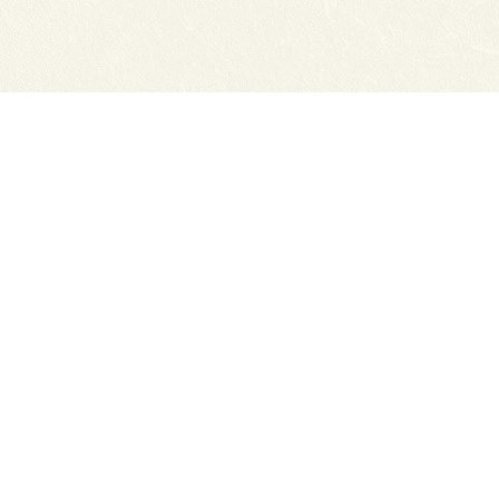
нсии
Схема проезда
ный отдел
Обратная связь
ТЭЮТ в соц.сетях:
ТЭЮТ
ЦДОТ ТЭЮТ
Абитуриенту
разовательная организация "Томский
x.ru
ов с сайта прямая ссылка на сайт