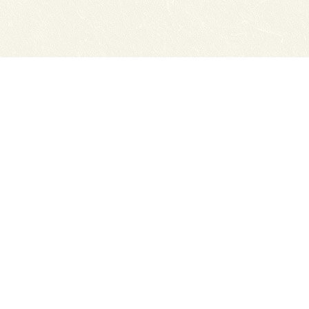
Сайты ТЭЮТ
Вака
Фотогалерея
Учеб
Студенту
ЦДО 
Профильный класс ФСБ
Класс правоохранительной направленности
80 лет Великой Победы
Профилактика коронавируса
Автономная некоммерческая профессиональная об
экономико-юридический техникум"
634050, г. Томск, Московский тракт, д. 2г
Тел.: (3822) 529-655, 535-074 Факс: (3822) 527-613
Приемная директора.
E-mail: cdo-tejui2005@yande
Приемная комиссия.
E-mail: teuipk@yandex.ru
При полном или частичном использовании материал
ТЭЮТ (http://teui.tomsk.ru) обязательна.