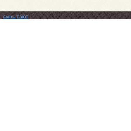
Сайты ТЭЮТ
Фотогалерея
Студенту
Профильный класс ФСБ
Класс правоохранительной направленности
80 лет Великой Победы
Профилактика коронавируса
Вакансии
Учебный отдел
ЦДО ТЭЮТ
Схема проезда
Обратная связь
ЦДОТ ТЭЮТ
Абитуриенту
ТЭЮТ в соц.сетях:
Автономная некоммерческая профессиональная
образовательная организация "Томский экономико-
юридический техникум"