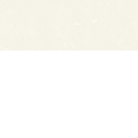
Сайты ТЭЮТ
Вака
Фотогалерея
Учеб
Студенту
ЦДО 
Профильный класс ФСБ
Класс правоохранительной направленности
80 лет Великой Победы
Профилактика коронавируса
Автономная некоммерческая профессиональная об
экономико-юридический техникум"
634050, г. Томск, Московский тракт, д. 2г
Тел.: (3822) 529-655, 535-074 Факс: (3822) 527-613
Приемная директора.
E-mail: cdo-tejui2005@yande
Приемная комиссия.
E-mail: teuipk@yandex.ru