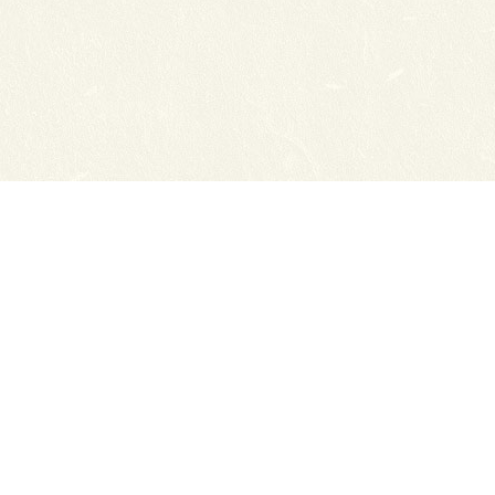
нсии
Схема проезда
ный отдел
Обратная связь
ТЭЮТ в соц.сетях:
ТЭЮТ
ЦДОТ ТЭЮТ
Абитуриенту
разовательная организация "Томский
x.ru