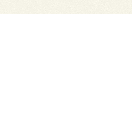
Сайты ТЭЮТ
Вака
Фотогалерея
Учеб
Студенту
ЦДО 
Профильный класс ФСБ
Класс правоохранительной направленности
80 лет Великой Победы
Профилактика коронавируса
Автономная некоммерческая профессиональная об
экономико-юридический техникум"
634050, г. Томск, Московский тракт, д. 2г
Тел.: (3822) 529-655, 535-074 Факс: (3822) 527-613
Приемная директора.
E-mail: cdo-tejui2005@yande
Приемная комиссия.
E-mail: teuipk@yandex.ru
При полном или частичном использовании материал
ТЭЮТ (http://teui.tomsk.ru) обязательна.
Создание сайта -
bss70.ru