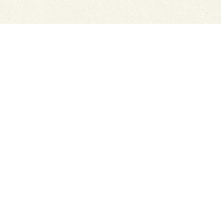
нсии
Схема проезда
ный отдел
Обратная связь
ТЭЮТ в соц.сетях:
ТЭЮТ
ЦДОТ ТЭЮТ
Абитуриенту
разовательная организация "Томский
x.ru
ов с сайта прямая ссылка на сайт