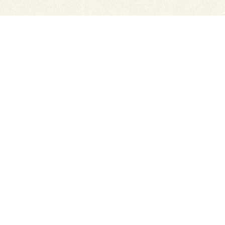
нсии
Схема проезда
ный отдел
Обратная связь
ТЭЮТ в соц.сетях:
ТЭЮТ
ЦДОТ ТЭЮТ
Абитуриенту
разовательная организация "Томский
x.ru
ов с сайта прямая ссылка на сайт