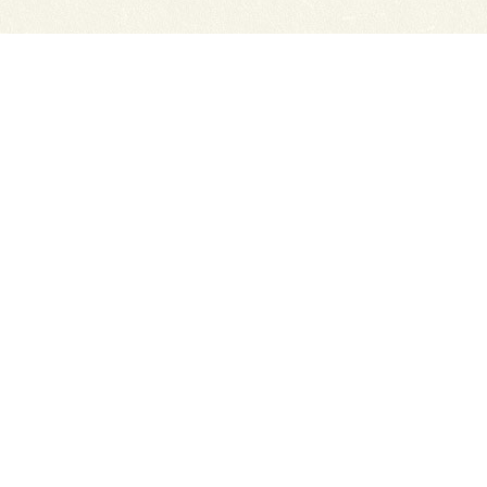
Сайты ТЭЮТ
Вака
Фотогалерея
Учеб
Студенту
ЦДО 
Профильный класс ФСБ
Класс правоохранительной направленности
80 лет Великой Победы
Профилактика коронавируса
Автономная некоммерческая профессиональная об
экономико-юридический техникум"
634050, г. Томск, Московский тракт, д. 2г
Тел.: (3822) 529-655, 535-074 Факс: (3822) 527-613
Приемная директора.
E-mail: cdo-tejui2005@yande
Приемная комиссия.
E-mail: teuipk@yandex.ru
При полном или частичном использовании материал
ТЭЮТ (http://teui.tomsk.ru) обязательна.
Создание сайта -
bss70.ru