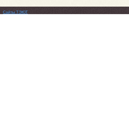
Сайты ТЭЮТ
Фотогалерея
Студенту
Профильный класс ФСБ
Класс правоохранительной направленности
80 лет Великой Победы
Профилактика коронавируса
Вакансии
Учебный отдел
ЦДО ТЭЮТ
Схема проезда
Обратная связь
ЦДОТ ТЭЮТ
Абитуриенту
ТЭЮТ в соц.сетях:
Автономная некоммерческая профессиональная
образовательная организация "Томский экономико-
юридический техникум"