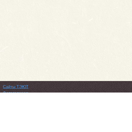
Сайты ТЭЮТ
Фотогалерея
Студенту
Профильный класс ФСБ
Класс правоохранительной направленности
80 лет Великой Победы
Профилактика коронавируса
Вакансии