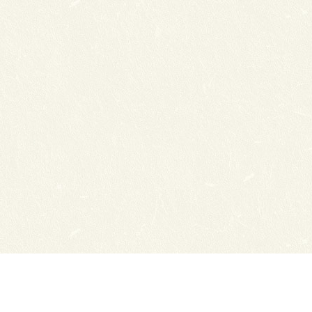
нсии
Схема проезда
ный отдел
Обратная связь
ТЭЮТ в соц.сетях:
ТЭЮТ
ЦДОТ ТЭЮТ
Абитуриенту