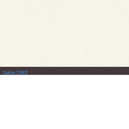
Сайты ТЭЮТ
Фотогалерея
Студенту
Профильный класс ФСБ
Класс правоохранительной направленности
80 лет Великой Победы
Профилактика коронавируса
Вакансии
Учебный отдел
ЦДО ТЭЮТ