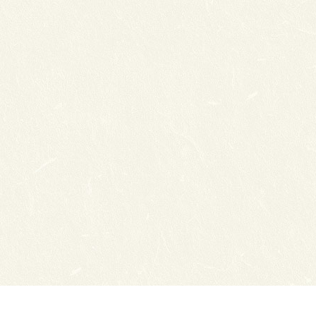
нсии
Схема проезда
ный отдел
Обратная связь