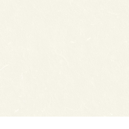
Сайты ТЭЮТ
Вака
Фотогалерея
Учеб