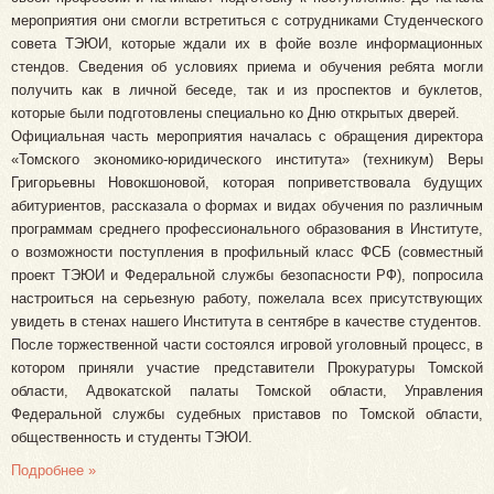
мероприятия они смогли встретиться с сотрудниками Студенческого
совета ТЭЮИ, которые ждали их в фойе возле информационных
стендов. Сведения об условиях приема и обучения ребята могли
получить как в личной беседе, так и из проспектов и буклетов,
которые были подготовлены специально ко Дню открытых дверей.
Официальная часть мероприятия началась с обращения директора
«Томского экономико-юридического института» (техникум) Веры
Григорьевны Новокшоновой, которая поприветствовала будущих
абитуриентов, рассказала о формах и видах обучения по различным
программам среднего профессионального образования в Институте,
о возможности поступления в профильный класс ФСБ (совместный
проект ТЭЮИ и Федеральной службы безопасности РФ), попросила
настроиться на серьезную работу, пожелала всех присутствующих
увидеть в стенах нашего Института в сентябре в качестве студентов.
После торжественной части состоялся игровой уголовный процесс, в
котором приняли участие представители Прокуратуры Томской
области, Адвокатской палаты Томской области, Управления
Федеральной службы судебных приставов по Томской области,
общественность и студенты ТЭЮИ.
Подробнее »