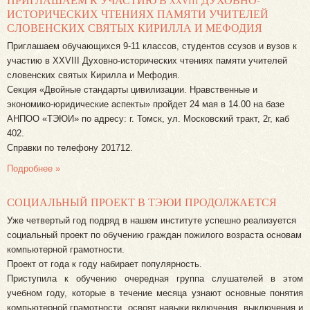
ПРИГЛАШАЕМ К УЧАСТИЮ В XXVIII ДУХОВНО-
ИСТОРИЧЕСКИХ ЧТЕНИЯХ ПАМЯТИ УЧИТЕЛЕЙ
СЛОВЕНСКИХ СВЯТЫХ КИРИЛЛА И МЕФОДИЯ
Приглашаем обучающихся 9-11 классов, студентов ссузов и вузов к
участию в XXVIII Духовно-исторических чтениях памяти учителей
словенских святых Кирилла и Мефодия.
Секция «Двойные стандарты цивилизации. Нравственные и
экономико-юридические аспекты» пройдет 24 мая в 14.00 на базе
АНПОО «ТЭЮИ» по адресу: г. Томск, ул. Московский тракт, 2г, каб
402.
Справки по телефону 201712.
Подробнее »
СОЦИАЛЬНЫЙ ПРОЕКТ В ТЭЮИ ПРОДОЛЖАЕТСЯ
Уже четвертый год подряд в нашем институте успешно реализуется
социальный проект по обучению граждан пожилого возраста основам
компьютерной грамотности.
Проект от года к году набирает популярность.
Приступила к обучению очередная группа слушателей в этом
учебном году, которые в течение месяца узнают основные понятия
компьютерной грамотности, освоят навыки включения, выключения и