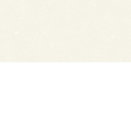
Сайты ТЭЮТ
Фотогалерея
Студенту
Профильный класс ФСБ
Класс правоохранительной направленности
80 лет Великой Победы
Профилактика коронавируса
Вакансии
Учебный отдел
ЦДО ТЭЮТ
Схема проезда