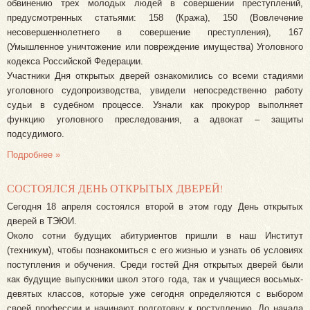
обвинению трех молодых людей в совершении преступлений,
предусмотренных статьями: 158 (Кража), 150 (Вовлечение
несовершеннолетнего в совершение преступления), 167
(Умышленное уничтожение или повреждение имущества) Уголовного
кодекса Российской Федерации.
Участники Дня открытых дверей ознакомились со всеми стадиями
уголовного судопроизводства, увидели непосредственно работу
судьи в судебном процессе. Узнали как прокурор выполняет
функцию уголовного преследования, а адвокат – защиты
подсудимого.
Подробнее »
СОСТОЯЛСЯ ДЕНЬ ОТКРЫТЫХ ДВЕРЕЙ!
Сегодня 18 апреля состоялся второй в этом году День открытых
дверей в ТЭЮИ.
Около сотни будущих абитуриентов пришли в наш Институт
(техникум), чтобы познакомиться с его жизнью и узнать об условиях
поступления и обучения. Среди гостей Дня открытых дверей были
как будущие выпускники школ этого года, так и учащиеся восьмых-
девятых классов, которые уже сегодня определяются с выбором
своей профессии и начинают подготовку к поступлению. До начала