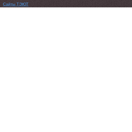
Сайты ТЭЮТ
Фотогалерея
Студенту
Профильный класс ФСБ
Класс правоохранительной направленности
80 лет Великой Победы
Профилактика коронавируса
Вакансии
Учебный отдел
ЦДО ТЭЮТ
Схема проезда
Обратная связь
ЦДОТ ТЭЮТ
Абитуриенту
ТЭЮТ в соц.сетях:
Автономная некоммерческая профессиональная
образовательная организация "Томский экономико-
юридический техникум"
634050, г. Томск, Московский тракт, д. 2г
Тел.: (3822) 529-655, 535-074 Факс: (3822) 527-613