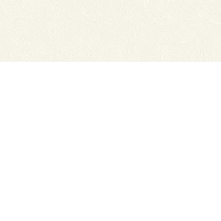
нсии
Схема проезда
ный отдел
Обратная связь
ТЭЮТ в соц.сетях:
ТЭЮТ
ЦДОТ ТЭЮТ
Абитуриенту
разовательная организация "Томский
x.ru
ов с сайта прямая ссылка на сайт