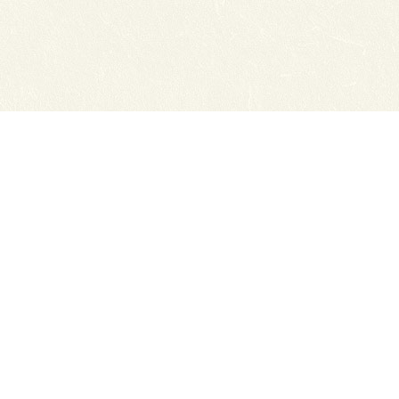
Сайты ТЭЮТ
Вака
Фотогалерея
Учеб
Студенту
ЦДО 
Профильный класс ФСБ
Класс правоохранительной направленности
80 лет Великой Победы
Профилактика коронавируса
Автономная некоммерческая профессиональная об
экономико-юридический техникум"
634050, г. Томск, Московский тракт, д. 2г
Тел.: (3822) 529-655, 535-074 Факс: (3822) 527-613
Приемная директора.
E-mail: cdo-tejui2005@yande
Приемная комиссия.
E-mail: teuipk@yandex.ru
При полном или частичном использовании материал
ТЭЮТ (http://teui.tomsk.ru) обязательна.