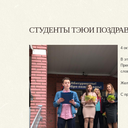
СТУДЕНТЫ ТЭЮИ ПОЗДРА
4 о
В э
Пре
сло
Жел
С пр