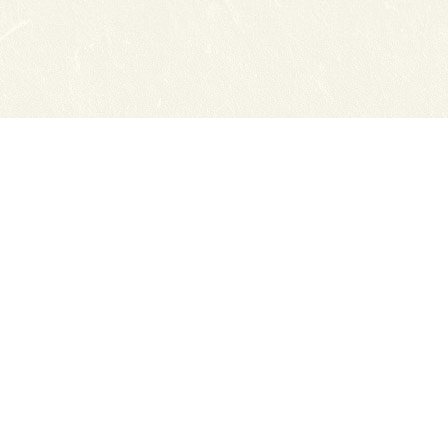
Сайты ТЭЮТ
Фотогалерея
Студенту
Профильный класс ФСБ
Класс правоохранительной направленности
80 лет Великой Победы
Профилактика коронавируса
Вакансии
Учебный отдел
ЦДО ТЭЮТ
Схема проезда
Обратная связь
ЦДОТ ТЭЮТ
Абитуриенту