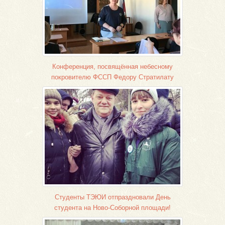
Конференция, посвящённая небесному
покровителю ФССП Федору Стратилату
Студенты ТЭЮИ отпраздновали День
студента на Ново-Соборной площади!