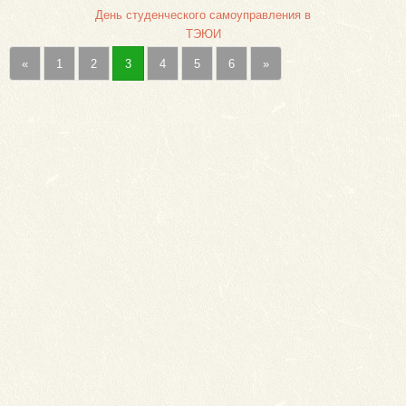
День студенческого самоуправления в
ТЭЮИ
«
1
2
3
4
5
6
»