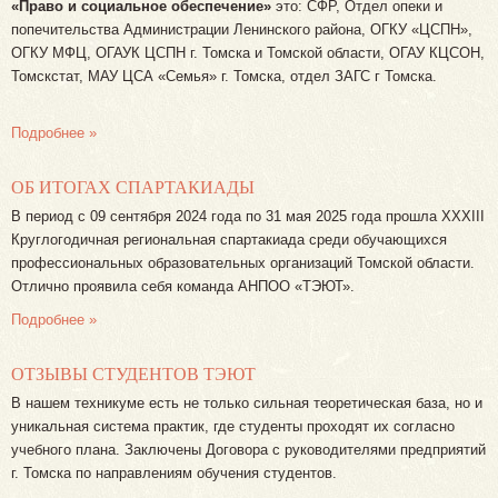
«Право и социальное обеспечение»
это: СФР, Отдел опеки и
попечительства Администрации Ленинского района, ОГКУ «ЦСПН»,
ОГКУ МФЦ, ОГАУК ЦСПН г. Томска и Томской области, ОГАУ КЦСОН,
Томскстат, МАУ ЦСА «Семья» г. Томска, отдел ЗАГС г Томска.
Подробнее »
ОБ ИТОГАХ СПАРТАКИАДЫ
В период с 09 сентября 2024 года по 31 мая 2025 года прошла XXXIII
Круглогодичная региональная спартакиада среди обучающихся
профессиональных образовательных организаций Томской области.
Отлично проявила себя команда АНПОО «ТЭЮТ».
Подробнее »
ОТЗЫВЫ СТУДЕНТОВ ТЭЮТ
В нашем техникуме есть не только сильная теоретическая база, но и
уникальная система практик, где студенты проходят их согласно
учебного плана. Заключены Договора с руководителями предприятий
г. Томска по направлениям обучения студентов.