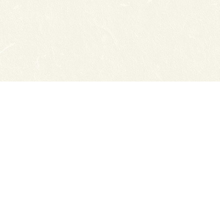
Сайты ТЭЮТ
Фотогалерея
Студенту
Профильный класс ФСБ
Класс правоохранительной направленности
80 лет Великой Победы
Профилактика коронавируса
Вакансии
Учебный отдел
ЦДО ТЭЮТ
Схема проезда
Обратная связь
ЦДОТ ТЭЮТ