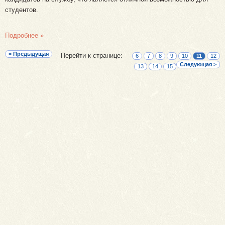
студентов.
Подробнее »
< Предыдущая
Перейти к странице:
6
7
8
9
10
11
12
Следующая >
13
14
15