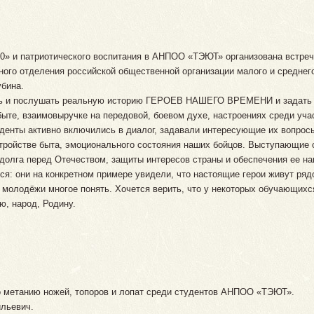
 70» и патриотического воспитания в АНПОО «ТЭЮТ» организована встре
ного отделения российской общественной организации малого и средне
убина.
ь и послушать реальную историю ГЕРОЕВ НАШЕГО ВРЕМЕНИ и задать и
быте, взаимовыручке на передовой, боевом духе, настроениях среди уч
уденты активно включились в диалог, задавали интересующие их вопросы
устройстве быта, эмоционального состояния наших бойцов. Выступающие
 долга перед Отечеством, защиты интересов страны и обеспечения ее на
: они на конкретном примере увидели, что настоящие герои живут рядо
т молодёжи многое понять. Хочется верить, что у некоторых обучающихс
ю, народ, Родину.
о метанию ножей, топоров и лопат среди студентов АНПОО «ТЭЮТ».
ильевич.