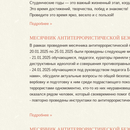
Студенческие годы — это важный жизненный этап, когда
Это время достижений, творчества, побед и знакомств!
Проведите это время ярко, весело и с пользой!
Подробнее »
МЕСЯЧНИК АНТИТЕРРОРИСТИЧЕСКОЙ БЕ
В рамках проведения месячника антитеррористической 
20.01.2025 по 25.01.2025 были проведены следующие м
- 21.01.2025 обучающиеся, педагоги, кураторы приняли
деструктивных идеологий и совершения противоправных
- 24.01.2025 обучающиеся под руководством педагога 
нами», обсудили актуальные вопросы по общей безопас
вербовку и подготовку к ним среди подрастающего пок
террористами одномоментно, кто-то из них неуравновеше
оказался рядом человек, который своевременно помог 
- повторно проведены инструктажи по антитеррористич
Подробнее »
МЕСЯЧНИК АНТИТЕРРОРИСТИЧЕСКОЙ БЕ